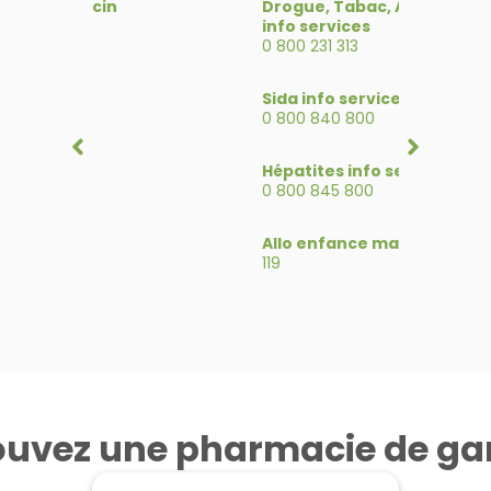
SOS Médecin
Drogue, Tabac, Alcool
Accue
3624
info services
115
0 800 231 313
Police
Alcoo
17
Sida info services
09 69
0 800 840 800
Pompiers
18
Hépatites info service
0 800 845 800
SAMU
15
Allo enfance maltraitée
119
ouvez une pharmacie de ga