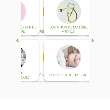
RIBUTEUR EXTÉRIEUR DE
ANIMATIONS
LOCATION DE MATÉRIEL
BORNE DE MIS
KING
MA
PRÉSERVATIFS
DERMOCOSMÉTIQUES
MÉDICAL
CARTES 
 DOSSIER
ENTRETIENS
BOÎTE À ORDONNANCES
LOCATION DE TIRE-LAIT
CYCL
EUTIQUE
HARMACEUTIQUES