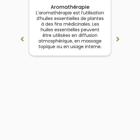
Pha
Aromathérapie
Pour g
L’aromathérapie est l’utilisation
d
d’huiles essentielles de plantes
compa
à des fins médicinales. Les
vo
huiles essentielles peuvent
médica
être utilisées en diffusion
des
atmosphérique, en massage
(alim
topique ou en usage interne.
antipa
…). 
ac
préven
aux par
et dan
(r