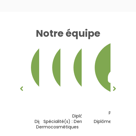
Notre équipe
Frédéric
Marina
Axelle
Jonathan
Ronan
Schmit
Préparatrice
Préparatrice
Préparateur
Diplômes(s) : Pharmacien
Pharmacien Titulaire
Diplômes(s) : Bébé et
Spécialité(s) : Dermocosmétique
Diplômes(s) : Prépa
Dermocosmétiques