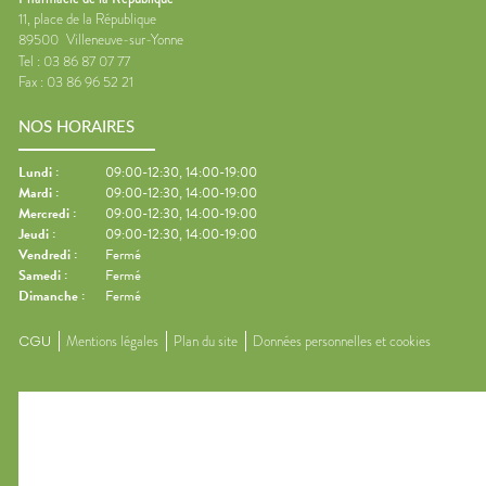
11, place de la République
89500
Villeneuve-sur-Yonne
Tel :
03 86 87 07 77
Fax :
03 86 96 52 21
NOS HORAIRES
Lundi
:
09:00-12:30, 14:00-19:00
Mardi
:
09:00-12:30, 14:00-19:00
Mercredi
:
09:00-12:30, 14:00-19:00
Jeudi
:
09:00-12:30, 14:00-19:00
Vendredi
:
Fermé
Samedi
:
Fermé
Dimanche
:
Fermé
CGU
Mentions légales
Plan du site
Données personnelles et cookies