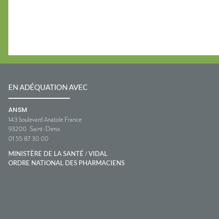
EN ADÉQUATION AVEC
ANSM
143 boulevard Anatole France
93200
Saint-Denis
01 55 87 30 00
/
MINISTÈRE DE LA SANTÉ
VIDAL
ORDRE NATIONAL DES PHARMACIENS